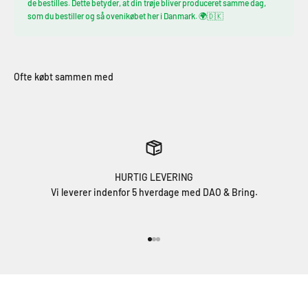
de bestilles. Dette betyder, at din trøje bliver produceret samme dag,
som du bestiller og så ovenikøbet her i Danmark. 🌍🇩🇰
HURTIG LEVERING
Vi leverer indenfor 5 hverdage med DAO & Bring.
Gå til element 1
Gå til element 2
Gå til element 3