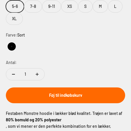
5-6
7-8
9-11
XS
S
M
L
XL
Farve:
Sort
Sort
Antal:
Føj til indkøbskurv
Festaben Monstre hoodie i lækker blød kvalitet.
Trøjen er lavet af
80% bomuld og 20% polyester
, som vi mener er den perfekte kombination for en lækker,