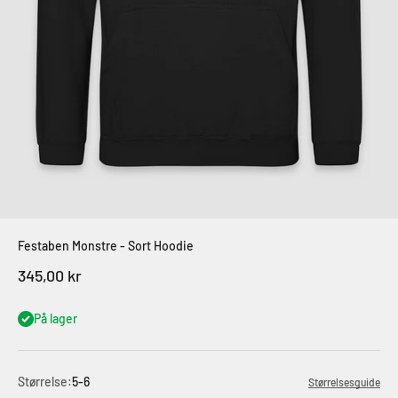
Festaben Monstre - Sort Hoodie
Salgspris
345,00 kr
På lager
Størrelse:
5-6
Størrelsesguide