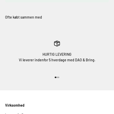
HURTIG LEVERING
Vi leverer indenfor 5 hverdage med DAO & Bring.
Gå til element 1
Gå til element 2
Gå til element 3
Virksomhed