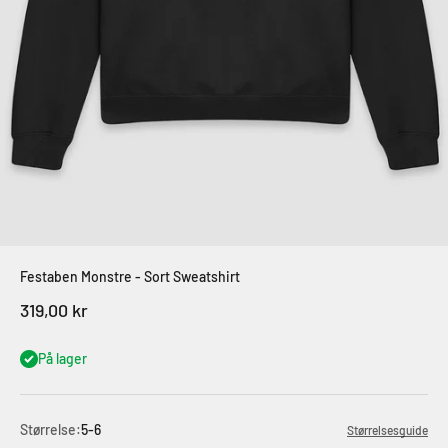
Festaben Monstre - Sort Sweatshirt
Salgspris
319,00 kr
På lager
Størrelse:
5-6
Størrelsesguide