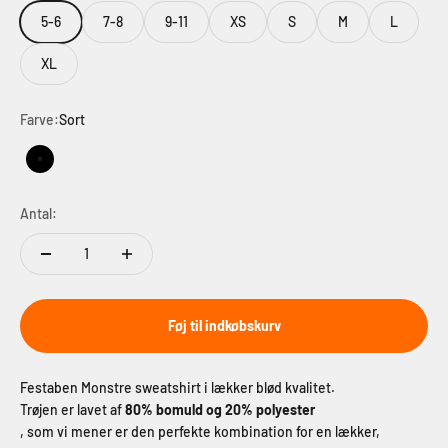
5-6
7-8
9-11
XS
S
M
L
XL
Farve:
Sort
Sort
Antal:
Føj til indkøbskurv
Festaben Monstre sweatshirt i lækker blød kvalitet.
Trøjen er lavet af
80% bomuld og 20% polyester
, som vi mener er den perfekte kombination for en lækker,